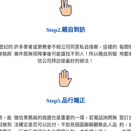
Step2.親自到訪
登記的
許多業者或業務會不經公司同意私自接案，這樣的
每間
案執照
案件既無保障事後可能還找不到人！所以親自到徵
地都
信公司拜訪是最好的辦法！
Step5.品行端正
貨，能
徵信業務員的挑選也是重要的一環，若電話詢問無
簽訂
但做到
法確定是否可以託付，不如見個面聊聊觀察此人品
約，