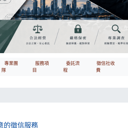
專業團
服務項
委託流
徵信社收
隊
目
程
費
意的徵信服務