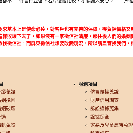
誰都不
行言行並留下名片慢慢比較，才能讓人安心。
方確
要求基本上是使命必達，對客戶也有完善的保障，零負評價格又
這樣敗壞下去了，如果沒有一家徵信社清廉，那往後人們的婚姻
敢找徵信社，而屏東徵信社想要改變現況，所以請盡管找我們，
目
服務項目
行蹤蒐證
仿冒侵權蒐證
婚姻挽回
財產信用調查
婚姻破壞
訴訟證據蒐集
外遇
證據保全
出軌蒐證
家暴及兒童虐待蒐證