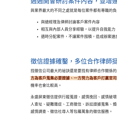
週週開會研討案件內容，並增
與業界最大的不同之處就是每位案件都有專職的負
與總經理及律師討論客戶案件內容
相互與內部人員分享經驗，以提升自我能力
適時分配案件，不讓案件囤積，造成辦案速
徵信證據確鑿，多位合作律師
找徵信公司最大的祕訣還是要找有律師合作關係的
方為客戶蒐集必要證據、一方努力為客戶打贏官司
機率也會比較高。
永盛屏東徵信提供行蹤蒐證、感情挽回、感情破壞
人查址、疑難雜症、工商徵信、訴訟證據蒐集、婚
感情調查、徵信社尋人等包羅萬象的徵信服務。