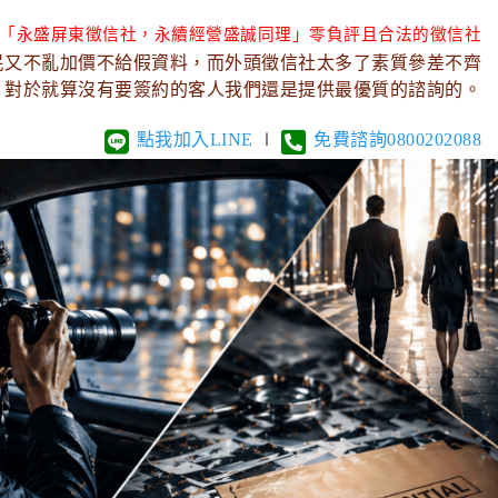
「永盛屏東徵信社，永續經營盛誠同理」零負評且合法的徵信社
民又不亂加價不給假資料，而外頭徵信社太多了素質參差不齊
，對於就算沒有要簽約的客人我們還是提供最優質的諮詢的。
點我加入LINE
∣
免費諮詢0800202088