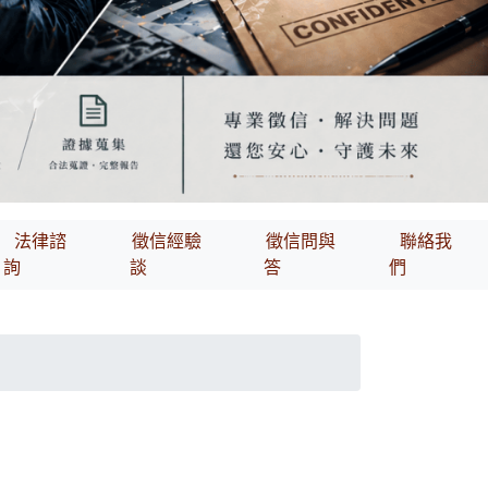
法律諮
徵信經驗
徵信問與
聯絡我
詢
談
答
們