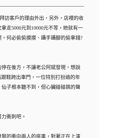
、拜訪客戶的理由外出，另外，店裡的收
5000元到10000元不等，她就有一
，何必偷偷摸摸、躡手躡腳的偷拿錢?
的停在後方，不讓老公阿斌發現，想說
高跟鞋跨出車門，一位特別打扮過的年
，仙子根本聽不到，但心臟碰碰跳的聲
努力衝刺吧。
發狠的衝向兩人的座車，對著正在上演