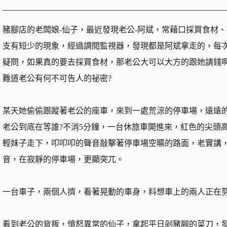
豬腳店的老闆娘-仙子，最近發現老公-阿斌，常藉口採買食材
支有短少的現象，經過調閱監視器，發現都是阿斌拿走的，每次拿走
疑問，如果真的要去採買食材，那老公大可以大方的跟她請錢啊
難道老公有何不可告人的祕密?
某天她偷偷跟蹤著老公的座車，來到一處荒涼的停車場，遠遠
老公到底在等誰?不消5分鐘，一台休旅車開進來，紅色的尖頭
輕妹子走下，叩叩叩的聲音敲擊著停車場空曠的路面，老實講
音，在寂靜的停車場，更顯突兀。
一台車子，兩個人擠，看著晃動的車身，料想車上的兩人正在
看到老公的背叛，憤怒異常的仙子，拿起平日剁豬腳的菜刀，