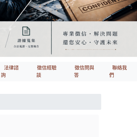
法律諮
徵信經驗
徵信問與
聯絡我
詢
談
答
們