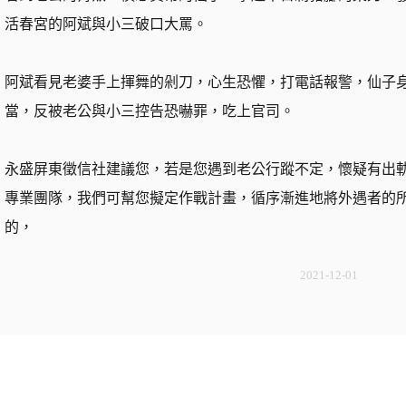
活春宮的阿斌與小三破口大罵。
阿斌看見老婆手上揮舞的剁刀，心生恐懼，打電話報警，仙子
當，反被老公與小三控告恐嚇罪，吃上官司。
永盛屏東徵信社建議您，若是您遇到老公行蹤不定，懷疑有出
專業團隊，我們可幫您擬定作戰計畫，循序漸進地將外遇者的
的，
2021-12-01