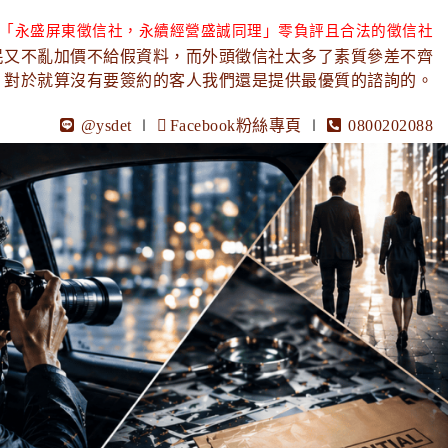
「永盛屏東徵信社，永續經營盛誠同理」零負評且合法的徵信社
民又不亂加價不給假資料，而外頭徵信社太多了素質參差不齊
，對於就算沒有要簽約的客人我們還是提供最優質的諮詢的。
@ysdet
∣
Facebook粉絲專頁
∣
0800202088