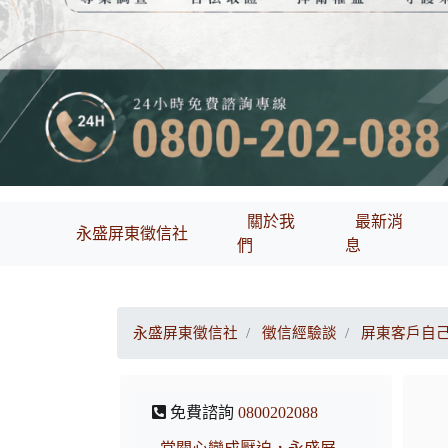
關於我
最新消
永盛屏東徵信社
們
息
永盛屏東徵信社
徵信經驗談
屏東客戶自
免費諮詢
0800202088