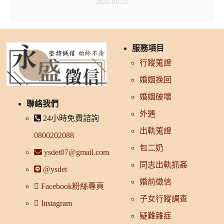
2022-09-22
服務項目
行蹤蒐證
婚姻挽回
婚姻破壞
聯絡我們
外遇
24小時免費諮詢
出軌蒐證
0800202088
包二奶
ysdet07@gmail.com
同志出軌抓姦
@ysdet
婚前徵信
Facebook粉絲專頁
子女行蹤調查
Instagram
疑難雜症