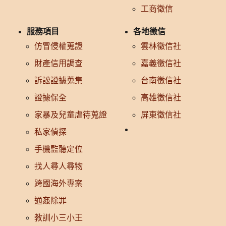
工商徵信
服務項目
各地徵信
仿冒侵權蒐證
雲林徵信社
財產信用調查
嘉義徵信社
訴訟證據蒐集
台南徵信社
證據保全
高雄徵信社
家暴及兒童虐待蒐證
屏東徵信社
私家偵探
手機監聽定位
找人尋人尋物
跨國海外專案
通姦除罪
教訓小三小王