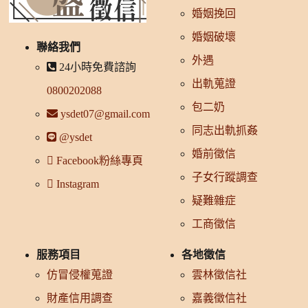
婚姻挽回
婚姻破壞
聯絡我們
外遇
24小時免費諮詢
出軌蒐證
0800202088
包二奶
ysdet07@gmail.com
同志出軌抓姦
@ysdet
婚前徵信
Facebook粉絲專頁
子女行蹤調查
Instagram
疑難雜症
工商徵信
服務項目
各地徵信
仿冒侵權蒐證
雲林徵信社
財產信用調查
嘉義徵信社