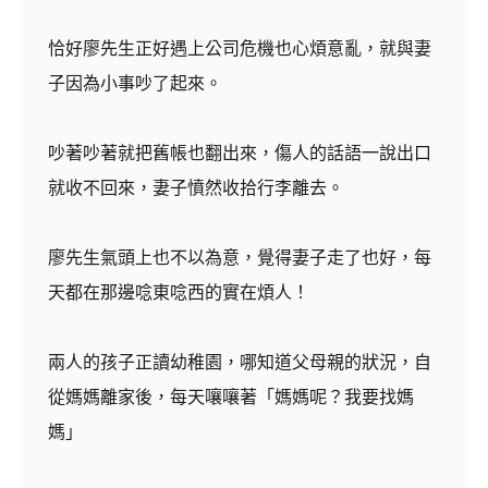
恰好廖先生正好遇上公司危機也心煩意亂，就與妻
子因為小事吵了起來。
吵著吵著就把舊帳也翻出來，傷人的話語一說出口
就收不回來，妻子憤然收拾行李離去。
廖先生氣頭上也不以為意，覺得妻子走了也好，每
天都在那邊唸東唸西的實在煩人！
兩人的孩子正讀幼稚園，哪知道父母親的狀況，自
從媽媽離家後，每天嚷嚷著「媽媽呢？我要找媽
媽」