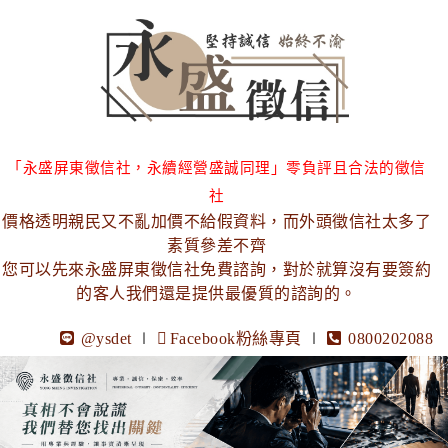
「永盛屏東徵信社，永續經營盛誠同理」零負評且合法的徵信
社
價格透明親民又不亂加價不給假資料，而外頭徵信社太多了
素質參差不齊
您可以先來永盛屏東徵信社免費諮詢，對於就算沒有要簽約
的客人我們還是提供最優質的諮詢的。
@ysdet
∣
Facebook粉絲專頁
∣
0800202088