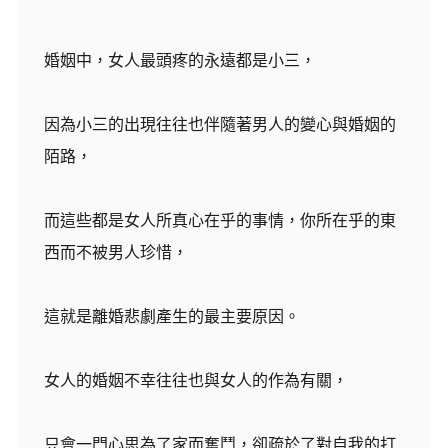
婚姻中，女人最頭疼的永遠都是小三，
因為小三的出現往往也伴隨著男人的變心與婚姻的
陌路，
而這些都是女人所真心在乎的事情，你所在乎的東
西而不被男人珍惜，
這就是離婚悲劇產生的最主要原因。
女人的婚姻不幸往往也與女人的作為有關，
只會一門心思為了家而奮鬥，卻疏於了對自我的打