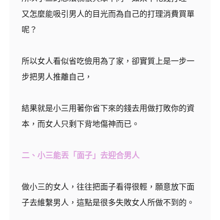
又怎麼能吸引男人的目光而為自己的打理消費買單
呢？
所以女人看似省吃儉用為了家，卻實質上是一步一
步把男人推離自己，
結果就是小三用著你省下來的錢去用做打敗你的資
本，而女人只剩下背地傷神而已。
二、小三能丟「面子」去迎合男人
做小三的女人，往往把面子看得很輕，願意放下面
子去維繫男人，這點是很多失敗女人所做不到的。