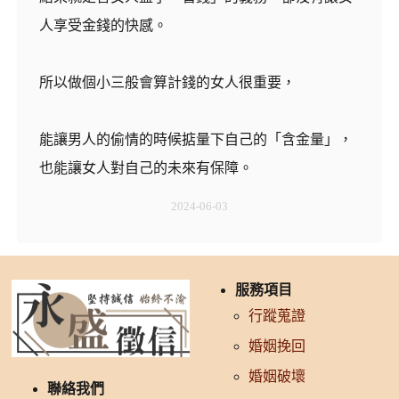
人享受金錢的快感。
所以做個小三般會算計錢的女人很重要，
能讓男人的偷情的時候掂量下自己的「含金量」，
也能讓女人對自己的未來有保障。
2024-06-03
服務項目
行蹤蒐證
婚姻挽回
婚姻破壞
聯絡我們