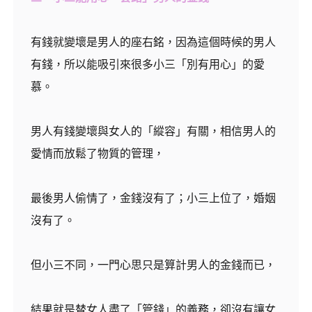
有錢就變壞是男人的座右銘，因為這個時候的男人
有錢，所以能吸引來很多小三「別有用心」的愛
慕。
男人有錢變壞與女人的「縱容」有關，相信男人的
愛情而放鬆了物質的管理，
最後男人偷情了，金錢沒有了；小三上位了，婚姻
沒有了。
但小三不同，一門心思只是算計男人的金錢而已，
結果就是替女人盡了「管錢」的義務，卻沒有讓女