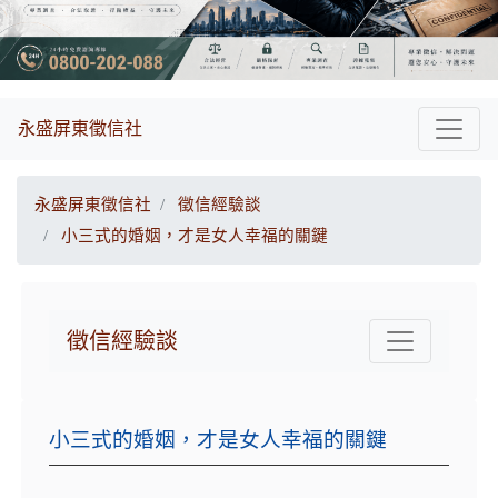
永盛屏東徵信社
永盛屏東徵信社
徵信經驗談
小三式的婚姻，才是女人幸福的關鍵
徵信經驗談
小三式的婚姻，才是女人幸福的關鍵