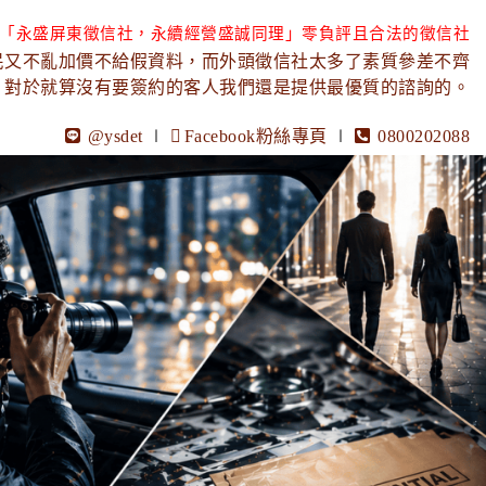
「永盛屏東徵信社，永續經營盛誠同理」零負評且合法的徵信社
民又不亂加價不給假資料，而外頭徵信社太多了素質參差不齊
，對於就算沒有要簽約的客人我們還是提供最優質的諮詢的。
@ysdet
∣
Facebook粉絲專頁
∣
0800202088