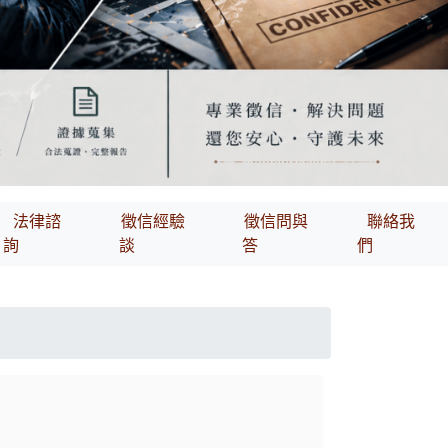
法律諮
徵信經驗
徵信問與
聯絡我
詢
談
答
們