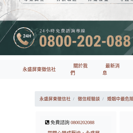
關於我
最新消
永盛屏東徵信社
們
息
永盛屏東徵信社
徵信經驗談
婚姻中最危險
免費諮詢
0800202088