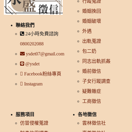
行蹤蒐證
婚姻挽回
婚姻破壞
聯絡我們
外遇
24小時免費諮詢
出軌蒐證
0800202088
包二奶
ysdet07@gmail.com
同志出軌抓姦
@ysdet
婚前徵信
Facebook粉絲專頁
子女行蹤調查
Instagram
疑難雜症
工商徵信
服務項目
各地徵信
仿冒侵權蒐證
雲林徵信社