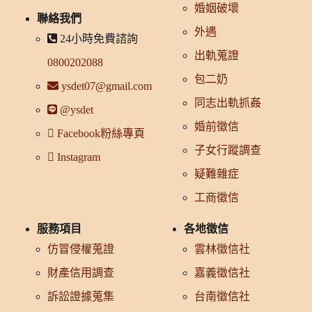
婚姻破壞
聯絡我們
外遇
24小時免費諮詢
出軌蒐證
0800202088
包二奶
ysdet07@gmail.com
同志出軌抓姦
@ysdet
婚前徵信
Facebook粉絲專頁
子女行蹤調查
Instagram
疑難雜症
工商徵信
服務項目
各地徵信
仿冒侵權蒐證
雲林徵信社
財產信用調查
嘉義徵信社
訴訟證據蒐集
台南徵信社